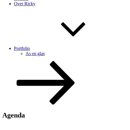
Over Ricky
Portfolio
As en glas
Naar
beneden
scrollen
naar
inhoud
Agenda